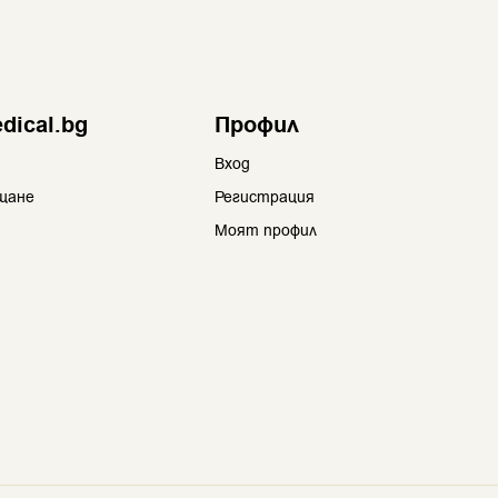
dical.bg
Профил
Вход
щане
Регистрация
Моят профил