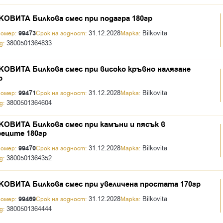
ОВИТА Билкова смес при подагра 180гр
99473
31.12.2028
Bilkovita
номер:
Срок на годност:
Марка:
3800501364833
д:
ОВИТА Билкова смес при високо кръвно налягане
р
99471
31.12.2028
Bilkovita
номер:
Срок на годност:
Марка:
3800501364604
д:
ОВИТА Билкова смес при камъни и пясък в
еците 180гр
99470
31.12.2028
Bilkovita
номер:
Срок на годност:
Марка:
3800501364352
д:
ОВИТА Билкова смес при увеличена простата 170гр
99469
31.12.2028
Bilkovita
номер:
Срок на годност:
Марка:
3800501364444
д: