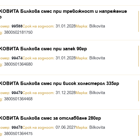
ОВИТА Билкова смес при тревожност и напрежение
р
99588
31.01.2028
Bilkovita
номер:
Срок на годност:
Марка:
3800502181750
д:
ОВИТА Билкова смес при запек 90гр
99474
31.01.2028
Bilkovita
номер:
Срок на годност:
Марка:
3800501364680
д:
ОВИТА Билкова смес при висок холестерол 335гр
99479
31.12.2028
Bilkovita
номер:
Срок на годност:
Марка:
3800501364468
д:
ОВИТА Билкова смес за отслабване 280гр
99478
07.06.2027
Bilkovita
номер:
Срок на годност:
Марка:
3800501364475
д: