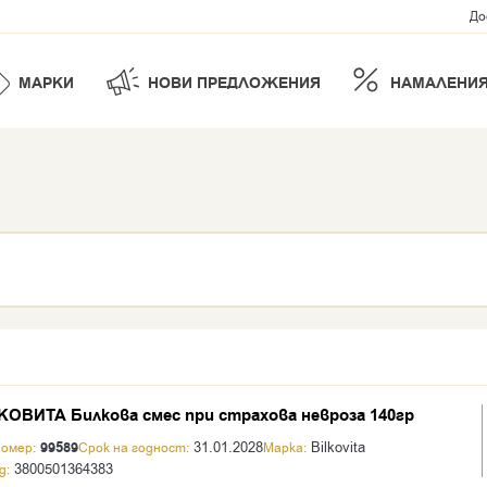
До
МАРКИ
НОВИ ПРЕДЛОЖЕНИЯ
НАМАЛЕНИ
ОВИТА Билкова смес при страхова невроза 140гр
99589
31.01.2028
Bilkovita
номер:
Срок на годност:
Марка:
3800501364383
д: