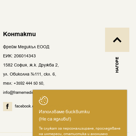
Контакти
Фрейм Медикъл ЕООД
ЕИК: 206014343
НАГОРЕ
1582 София, ж.к. Дружба 2,
ул. Обиколна №111, скл. 6,
тел:
,
+3592 444 50 50
info@framemedical.bg
facebook.com/framemedical.bg
Използваме бисквитки
(Не са ядливи!)
Те служат за персонализиране, проследяване
на интереси, статистика и анонимно