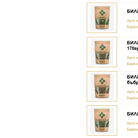
БИЛК
Арт. 
Барко
БИЛК
170г
Арт. 
Барко
БИЛК
бъбр
Арт. 
Барко
БИЛК
Арт. 
Барко