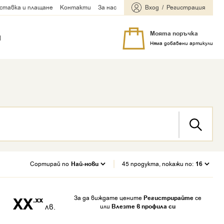
ставка и плащане
Контакти
За нас
Вход
Регистрация
Моята поръчка
Я
Няма добавени артикули
Сортирай по
Най-нови
45 продукта, покажи по:
16
За да виждате цените
Регистрирайте
се
XX
.xx
лв.
или
Влезте в профила си