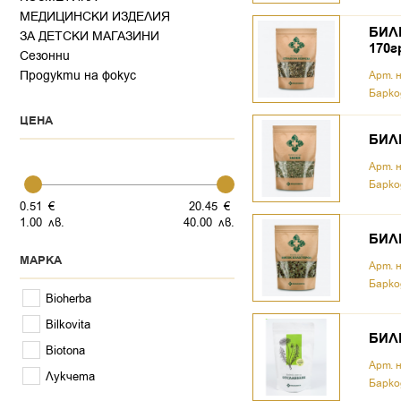
МЕДИЦИНСКИ ИЗДЕЛИЯ
БИЛК
ЗА ДЕТСКИ МАГАЗИНИ
170г
Сезонни
Продукти на фокус
Арт. 
Барко
ЦЕНА
БИЛК
Арт. 
Барко
0.
51
€
20.
45
€
1.
00
лв.
40.
00
лв.
БИЛК
МАРКА
Арт. 
Барко
Bioherba
Bilkovita
БИЛК
Biotona
Арт. 
Лукчета
Барко